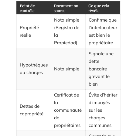
Point de
Document ou
Ce que cela
contrôle
source
révèle
Nota simple
Confirme que
Propriété
(Registro de
l’interlocuteur
réelle
la
est bien le
Propiedad)
propriétaire
Signale une
dette
Hypothèques
Nota simple
bancaire
ou charges
grevant le
bien
Certificat de
Évite d’hériter
la
d’impayés
Dettes de
communauté
sur les
copropriété
de
charges
propriétaires
communes