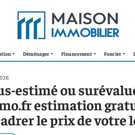
ation
Déménager
Financement
Foncier
2026
us-estimé ou surévalué
mo.fr estimation grat
adrer le prix de votre