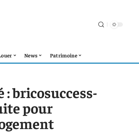
Louer
News
Patrimoine
 : bricosuccess-
uite pour
 logement