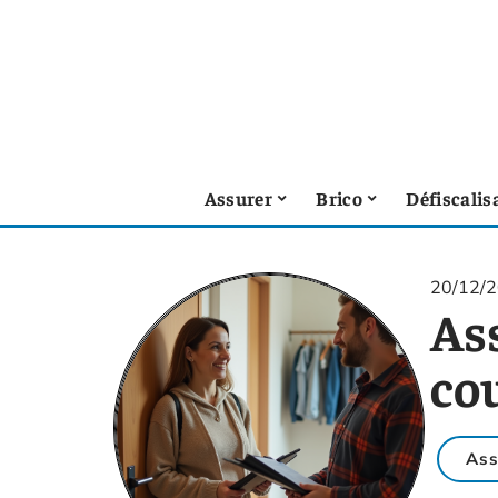
Assurer
Brico
Défiscalis
20/12/
As
co
Ass