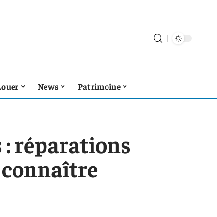
Louer
News
Patrimoine
 : réparations
 connaître