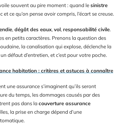
voile souvent au pire moment : quand le
sinistre
nc et ce qu’on pense avoir compris, l’écart se creuse.
endie
,
dégât des eaux
,
vol
,
responsabilité civile
.
nes en petits caractères. Prenons la question des
 soudaine, la canalisation qui explose, déclenche la
à un défaut d’entretien, et c’est pour votre poche.
ce habitation : critères et astuces à connaître
nt une assurance s’imaginent qu’ils seront
’usure du temps, les dommages causés par des
trent pas dans la
couverture assurance
lles, la prise en charge dépend d’une
automatique.