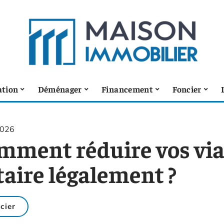
ation
Déménager
Financement
Foncier
2026
mment réduire vos viag
taire légalement ?
cier