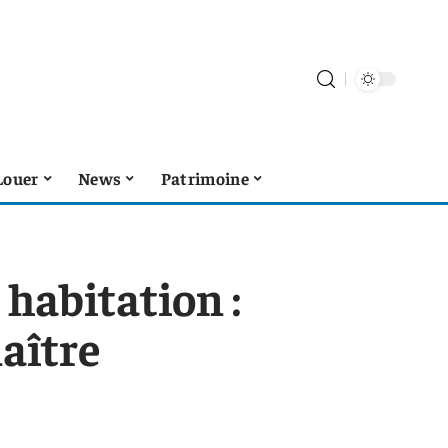
Louer
News
Patrimoine
habitation :
naître